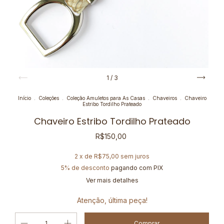
1
/
3
Início
.
Coleções
.
Coleção Amuletos para As Casas
.
Chaveiros
.
Chaveiro
Estribo Tordilho Prateado
Chaveiro Estribo Tordilho Prateado
R$150,00
2
x de
R$75,00
sem juros
5% de desconto
pagando com PIX
Ver mais detalhes
Atenção, última peça!