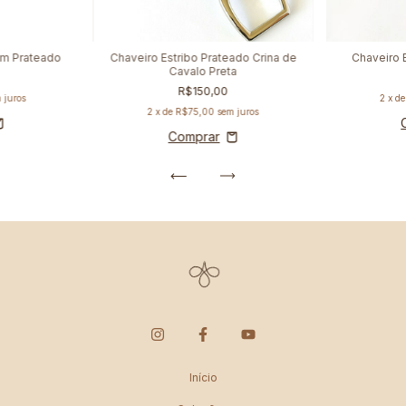
om Prateado
Chaveiro Estribo Prateado Crina de
Chaveiro 
Cavalo Preta
R$150,00
 juros
2
x d
2
x de
R$75,00
sem juros
Início