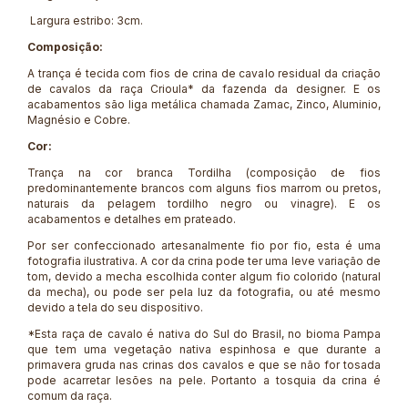
Largura estribo: 3cm.
Composição:
A trança é tecida com fios de crina de cavalo residual da criação
de cavalos da raça Crioula* da fazenda da designer. E os
acabamentos são liga metálica chamada Zamac, Zinco, Aluminio,
Magnésio e Cobre.
Cor:
Trança na cor branca Tordilha (composição de fios
predominantemente brancos com alguns fios marrom ou pretos,
naturais da pelagem tordilho negro ou vinagre). E os
acabamentos e detalhes em prateado.
Por ser confeccionado artesanalmente fio por fio, esta é uma
fotografia ilustrativa. A cor da crina pode ter uma leve variação de
tom, devido a mecha escolhida conter algum fio colorido (natural
da mecha), ou pode ser pela luz da fotografia, ou até mesmo
devido a tela do seu dispositivo.
*Esta raça de cavalo é nativa do Sul do Brasil, no bioma Pampa
que tem uma vegetação nativa espinhosa e que durante a
primavera gruda nas crinas dos cavalos e que se não for tosada
pode acarretar lesões na pele. Portanto a tosquia da crina é
comum da raça.