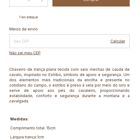
1
em estoque
Alterar CEP
Entregas para o CEP:
Meios de envio
Calcular
Não sei meu CEP
Chaveiro de trança plana tecida com seis mechas de cauda de
cavalo, inspirado no Estribo, símbolo de apoio e segurança. Um
dos elementos mais tradicionais da encilha e presente no
cotidiano do campo, o estribo é preso à sela por meio do loro e
serve de apoio aos pés do cavaleiro, proporcionando
estabilidade, conforto e segurança durante a montaria e a
cavalgada.
Medidas:
Comprimento total: 15cm
Largura trança:1cm