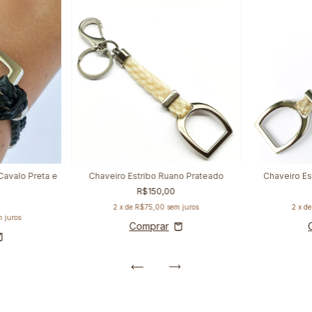
 Cavalo Preta e
Chaveiro Estribo Ruano Prateado
Chaveiro Es
R$150,00
2
x de
R$75,00
sem juros
2
x d
m juros