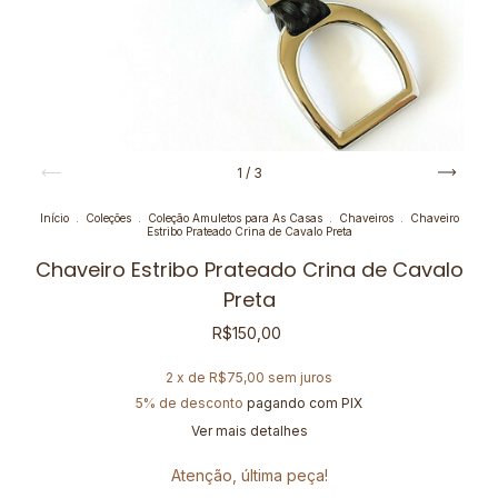
1
/
3
Início
.
Coleções
.
Coleção Amuletos para As Casas
.
Chaveiros
.
Chaveiro
Estribo Prateado Crina de Cavalo Preta
Chaveiro Estribo Prateado Crina de Cavalo
Preta
R$150,00
2
x de
R$75,00
sem juros
5% de desconto
pagando com PIX
Ver mais detalhes
Atenção, última peça!