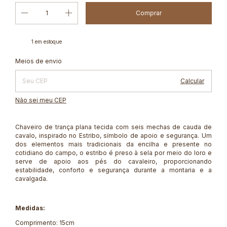
1
em estoque
Alterar CEP
Entregas para o CEP:
Meios de envio
Calcular
Não sei meu CEP
Chaveiro de trança plana tecida com seis mechas de cauda de
cavalo, inspirado no Estribo, símbolo de apoio e segurança. Um
dos elementos mais tradicionais da encilha e presente no
cotidiano do campo, o estribo é preso à sela por meio do loro e
serve de apoio aos pés do cavaleiro, proporcionando
estabilidade, conforto e segurança durante a montaria e a
cavalgada.
Medidas:
Comprimento: 15cm