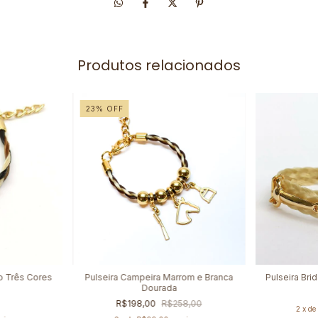
Produtos relacionados
23
%
OFF
bo Três Cores
Pulseira Campeira Marrom e Branca
Pulseira Bri
Dourada
R$198,00
R$258,00
2
x d