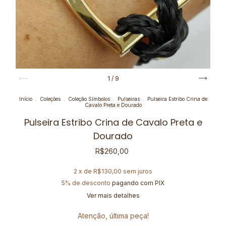
1
/
9
Início
.
Coleções
.
Coleção Símbolos
.
Pulseiras
.
Pulseira Estribo Crina de
Cavalo Preta e Dourado
Pulseira Estribo Crina de Cavalo Preta e
Dourado
R$260,00
2
x de
R$130,00
sem juros
5% de desconto
pagando com PIX
Ver mais detalhes
Atenção, última peça!