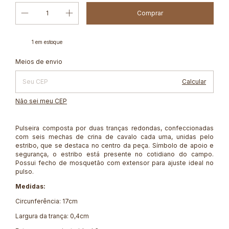
1
em estoque
Alterar CEP
Entregas para o CEP:
Meios de envio
Calcular
Não sei meu CEP
Pulseira composta por duas tranças redondas, confeccionadas
com seis mechas de crina de cavalo cada uma, unidas pelo
estribo, que se destaca no centro da peça. Símbolo de apoio e
segurança, o estribo está presente no cotidiano do campo.
Possui fecho de mosquetão com extensor para ajuste ideal no
pulso.
Medidas:
Circunferência: 17cm
Largura da trança: 0,4cm