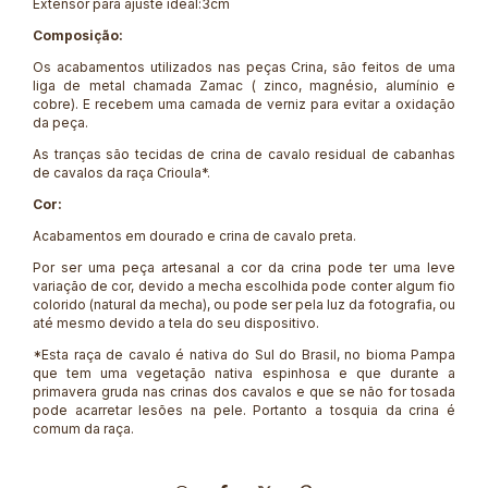
Extensor para ajuste ideal:3cm
Composição:
Os acabamentos utilizados nas peças Crina, são feitos de uma
liga de metal chamada Zamac ( zinco, magnésio, alumínio e
cobre). E recebem uma camada de verniz para evitar a oxidação
da peça.
As tranças são tecidas de crina de cavalo residual de cabanhas
de cavalos da raça Crioula*.
Cor:
Acabamentos em dourado e crina de cavalo preta.
Por ser uma peça artesanal a cor da crina pode ter uma leve
variação de cor, devido a mecha escolhida pode conter algum fio
colorido (natural da mecha), ou pode ser pela luz da fotografia, ou
até mesmo devido a tela do seu dispositivo.
*Esta raça de cavalo é nativa do Sul do Brasil, no bioma Pampa
que tem uma vegetação nativa espinhosa e que durante a
primavera gruda nas crinas dos cavalos e que se não for tosada
pode acarretar lesões na pele. Portanto a tosquia da crina é
comum da raça.