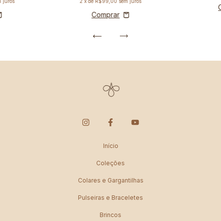
 juros
2
x de
R$99,00
sem juros
Início
Coleções
Colares e Gargantilhas
Pulseiras e Braceletes
Brincos