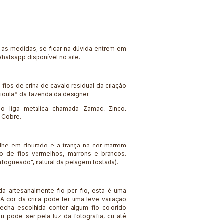
r as medidas, se ficar na dúvida entrem em
hatsapp disponível no site.
 fios de crina de cavalo residual da criação
rioula* da fazenda da designer.
o liga metálica chamada Zamac, Zinco,
 Cobre.
lhe em dourado e a trança na cor marrom
o de fios vermelhos, marrons e brancos.
fogueado", natural da pelagem tostada).
da artesanalmente fio por fio, esta é uma
a. A cor da crina pode ter uma leve variação
cha escolhida conter algum fio colorido
ou pode ser pela luz da fotografia, ou até