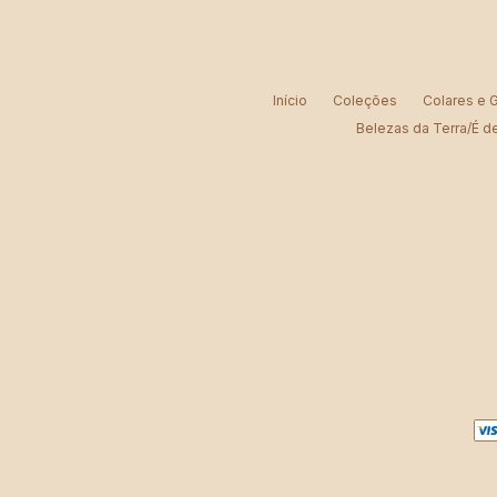
Início
Coleções
Colares e G
Belezas da Terra/É d