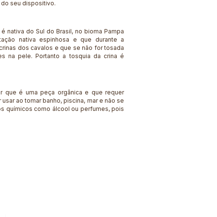
do seu dispositivo.
 é nativa do Sul do Brasil, no bioma Pampa
ação nativa espinhosa e que durante a
crinas dos cavalos e que se não for tosada
es na pele. Portanto a tosquia da crina é
tar que é uma peça orgânica e que requer
 usar ao tomar banho, piscina, mar e não se
os químicos como álcool ou perfumes, pois