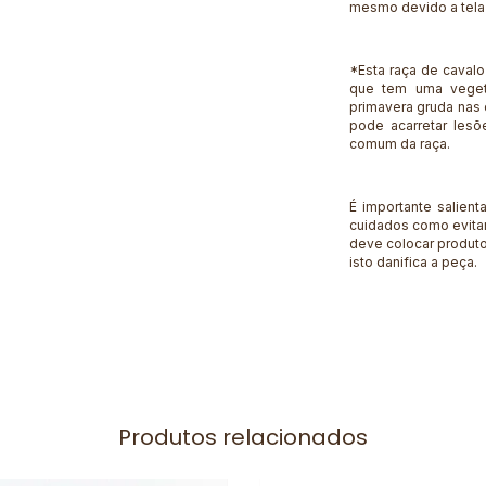
mesmo devido a tela 
*Esta raça de cavalo
que tem uma veget
primavera gruda nas 
pode acarretar lesõ
comum da raça.
É importante salien
cuidados como evitar
deve colocar produt
isto danifica a peça.
Produtos relacionados