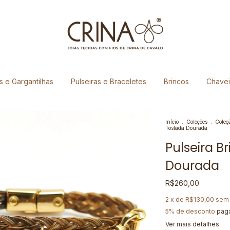
s e Gargantilhas
Pulseiras e Braceletes
Brincos
Chavei
Início
.
Coleções
.
Coleç
Tostada Dourada
Pulseira B
Dourada
R$260,00
2
x de
R$130,00
sem 
5% de desconto
paga
Ver mais detalhes