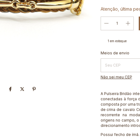
Atenção, última pe
1
em estoque
Entregas para o CEP:
Meios de envio
Não sei meu CEP
A Pulseira Bridão int
conectadas à força d
composta por uma tr
de crina de cavalo C
recorrente na mod
origens no campo, o
direcionamento intro
Possui fecho de ímã.