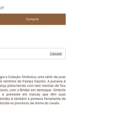
ça!
Alterar CEP
Calcular
egra a Coleção Símbolos, uma série de joias
o território do Pampa Gaúcho. A pulseira é
ança plana tecida com seis mechas de fios
rioulo, com o Bridão em destaque. Símbolo
a e presente em marcas que têm suas
 bridão é também a primeira ferramenta de
duzida no processo de doma do cavalo.