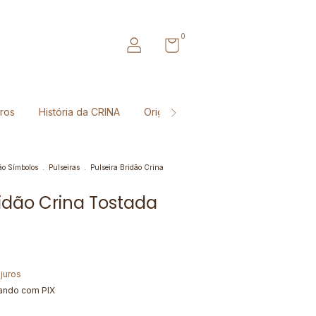
0
ros
História da CRINA
Origem matéria-prima
Belezas d
ão Símbolos
.
Pulseiras
.
Pulseira Bridão Crina
ridão Crina Tostada
juros
ndo com PIX