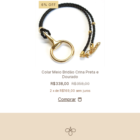
6
%
OFF
Colar Meio Bridão Crina Preta e
Dourado
R$338,00
R$358,00
2
x de
R$169,00
sem juros