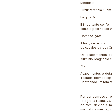
Medidas:
Circunferência: 18cm
Largura: 1cm.
É importante conferi
contato pelo nosso W
Composição:
A trança é tecida com
de cavalos da raça C
Os acabamentos sã
Aluminio, Magnésio e
Cor:
Acabamentos e deta
Tostada (composiçã
Conferindo um tom "a
Por ser confecciona
fotografia ilustrativ
de tom, devido a me
(natural da mecha), 