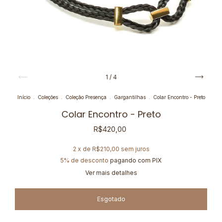
1
/
4
Início
.
Coleções
.
Coleção Presença
.
Gargantilhas
.
Colar Encontro - Preto
Colar Encontro - Preto
R$420,00
2
x de
R$210,00
sem juros
5% de desconto
pagando com PIX
Ver mais detalhes