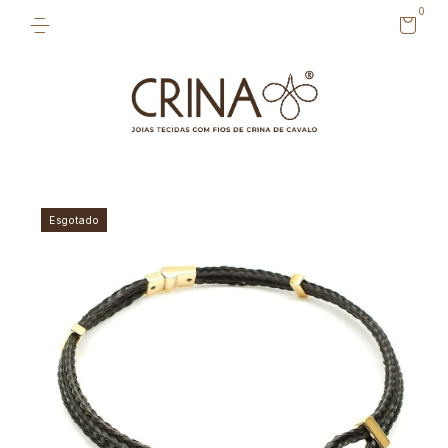
0
Esgotado